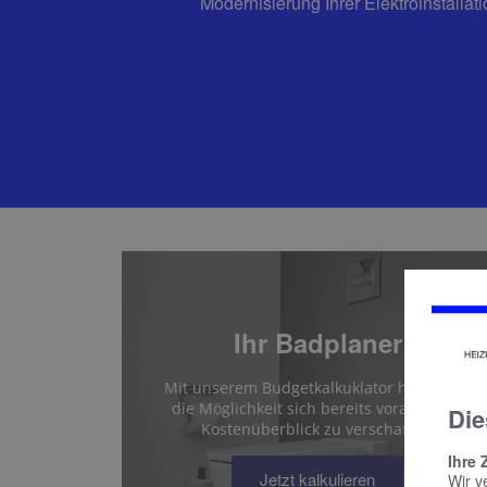
Modernisierung Ihrer Elektroinstalla
Ihr Badplaner
Mit unserem Budgetkalkuklator haben Sie
die Möglichkeit sich bereits vorab einen
Die
Kostenüberblick zu verschaffen.
Ihre 
Jetzt kalkulieren
Wir v