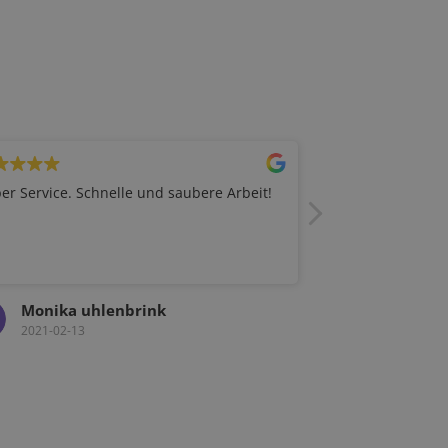
er Service. Schnelle und saubere Arbeit!
Freundlich und se
Monika uhlenbrink
Thomas T
2021-02-13
2020-12-08