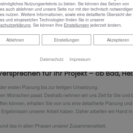
estmögliches Nutzungserlebnis zu bieten. Sie können das Setzen von
es auch ablehnen und unsere Seite nur mit den technisch notwendige
es nutzen. Weitere Informationen, sowie eine detaillierte Übersicht der
es und eingesetzten Technologien finden Sie in unserer
schutzerklärung
. Sie können Ihre
Einstellungen
jederzeit ändern.
Ablehnen
Ablehnen
Einstellungen
Akzeptieren
Datenschutz
Impressum
rsprechen für Ihr Projekt ­­­­– ob Bad, He
der ersten Planung bis zur fertigen Umsetzung.
ren Wünschen passt. Deshalb nehmen wir uns Zeit für Sie und b
ffen können, erhalten Sie von uns eine detaillierte Planung und
 Ergebnissen unserer Arbeit haben. Daher arbeiten wir Hand i
 – und das in allen Phasen unserer Zusammenarbeit.