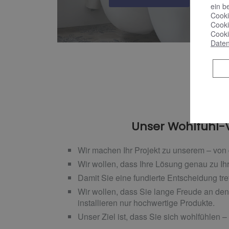
ein b
Cooki
Cooki
Cooki
Daten
Unser Wohlfühl-Ve
Wir machen Ihr Projekt zu unserem – von 
Wir wollen, dass Ihre Lösung genau zu Ih
Damit Sie eine fundierte Entscheidung tre
Wir wollen, dass Sie lange Freude an den
installieren nur hochwertige Produkte.
Unser Ziel ist, dass Sie sich wohlfühlen