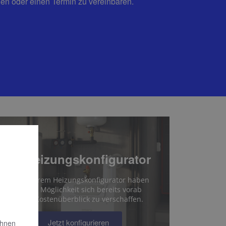
hen oder einen Termin zu vereinbaren.
Ihr Heizungskonfigurator
Mit unserem Heizungskonfigurator haben
Sie die Möglichkeit sich bereits vorab
einen Kostenüberblick zu verschaffen.
Jetzt konfigurieren
Ihnen