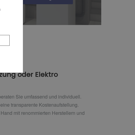
n
izung oder Elektro
eraten Sie umfassend und individuell.
 eine transparente Kostenaufstellung.
n Hand mit renommierten Herstellern und